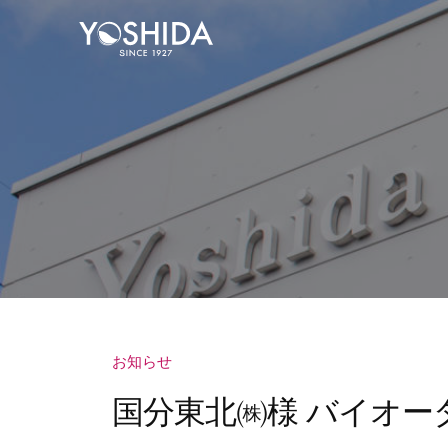
コ
式
ン
会
テ
株
社
ン
吉
式
ツ
田
会
酒
へ
社
店
ス
吉
｜
キ
田
宮
ッ
酒
城
プ
・
店
仙
｜
台
お知らせ
宮
の
国分東北㈱様 バイオー
城
業
・
務