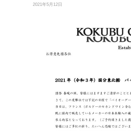
2021年5月12日
b
/
用
仙
y
0
酒
台
y
件
卸
の
o
の
s
コ
業
h
メ
務
i
ン
用
d
ト
酒
a
卸
_
e
d
i
t
o
r