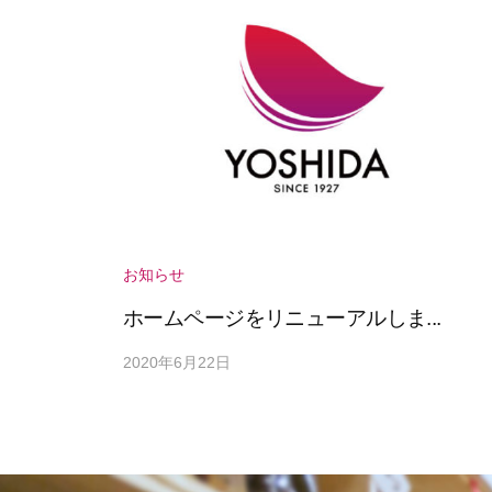
用
仙
酒
台
卸
の
業
務
用
酒
お知らせ
卸
ホームページをリニューアルしま...
2020年6月22日
b
/
y
0
a
件
d
の
m
コ