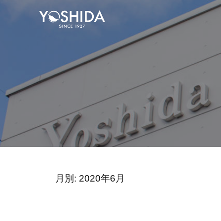
コ
式
ン
会
テ
株
社
ン
吉
式
ツ
田
会
酒
へ
社
店
ス
吉
｜
キ
田
宮
ッ
酒
城
プ
・
店
仙
｜
台
月別: 2020年6月
宮
の
城
業
・
務