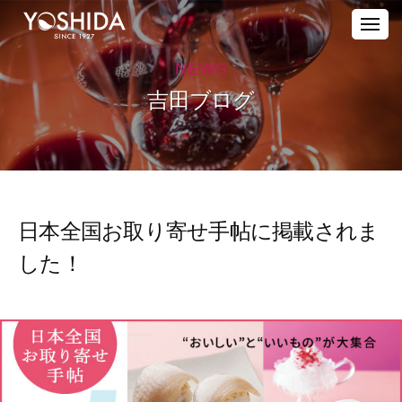
株
ー
コ
式
メ
ン
ニ
会
ュ
株
テ
社
ー
NEWS
式
ン
吉
吉田ブログ
田
会
ツ
酒
社
へ
店
ス
吉
｜
キ
田
宮
ッ
酒
城
日本全国お取り寄せ手帖に掲載されま
プ
店
・
仙
｜
した！
台
宮
の
城
業
・
務
仙
用
台
酒