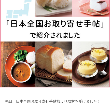
卸
の
業
務
用
酒
卸
先日、日本全国お取り寄せ手帖様より取材を受けました！